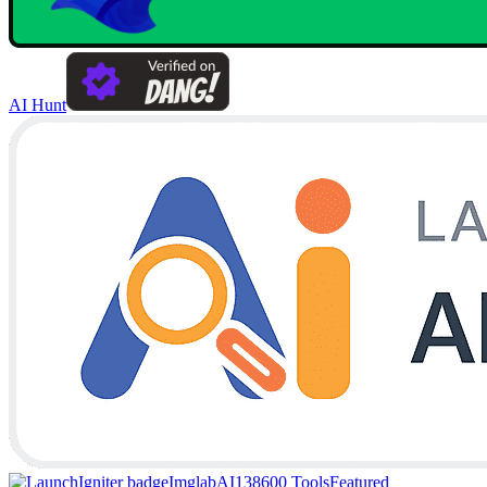
AI Hunt
Imglab
AI138
600 Tools
Featured