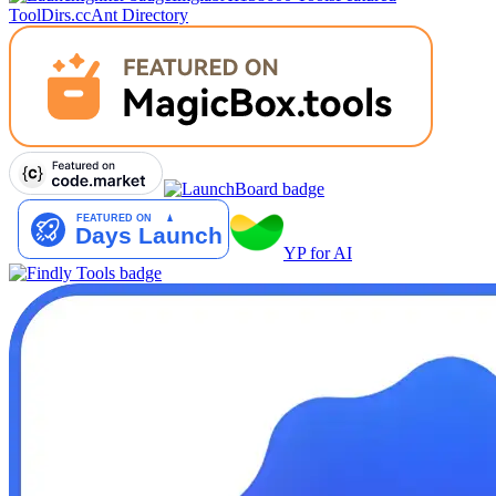
Tool
Dirs.cc
Ant Directory
YP for AI