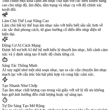
Tinh chỉnh mọi khía cạnh âm nhạc của bạn với các điều khiển nâng
cao cho nhịp độ, âm điệu, tâm trạng và nhạc cụ với độ chính xác
tuyệt đối.
Làm Chủ Thể Loại Nâng Cao
Làm chủ bất kỳ thể loại âm nhạc nào với hiểu biết sâu sắc hơn về
các sắc thái phong cách, từ giao hưởng cổ điển đến nhịp điện tử
hiện đại.
Động Cơ AI Cách Mạng
Được hỗ trợ bởi AI thế hệ mới hiểu lý thuyết âm nhạc, bối cảnh cảm
xúc và ý định sáng tạo ở mức độ chưa từng có.
Sáng Tác Thông Minh
AI suy nghĩ như một nhà soạn nhạc, tạo ra các câu chuyện âm nhạc
mạch lạc với cấu trúc bài hát phù hợp và cung bậc cảm xúc.
Tạo Nhanh Như Chớp
Tạo âm nhạc chất lượng cao trong vài giây với xử lý tối ưu không
bao giờ ảnh hưởng đến chất lượng hoặc sự sáng tạo.
Tự Do Sáng Tạo Mở Rộng