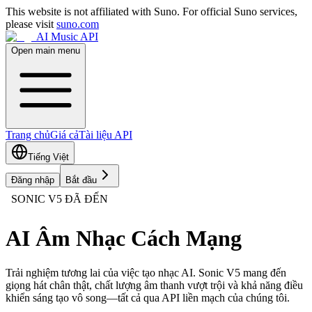
This website is not affiliated with Suno. For official Suno services,
please visit
suno.com
AI Music API
Open main menu
Trang chủ
Giá cả
Tài liệu API
Tiếng Việt
Đăng nhập
Bắt đầu
SONIC V5 ĐÃ ĐẾN
AI Âm Nhạc Cách Mạng
Trải nghiệm tương lai của việc tạo nhạc AI. Sonic V5 mang đến
giọng hát chân thật, chất lượng âm thanh vượt trội và khả năng điều
khiển sáng tạo vô song—tất cả qua API liền mạch của chúng tôi.