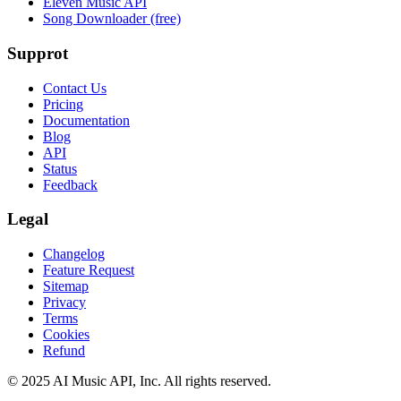
Eleven Music API
Song Downloader (free)
Supprot
Contact Us
Pricing
Documentation
Blog
API
Status
Feedback
Legal
Changelog
Feature Request
Sitemap
Privacy
Terms
Cookies
Refund
© 2025 AI Music API, Inc. All rights reserved.