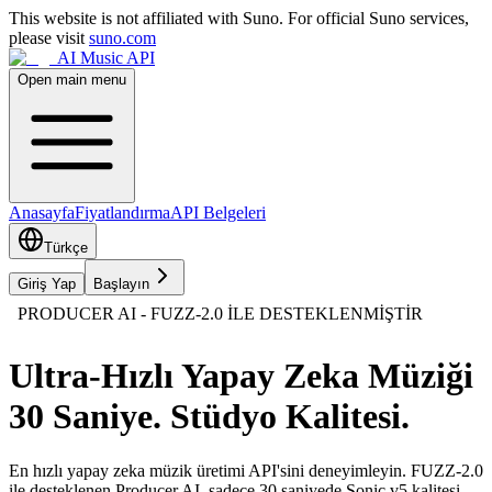
This website is not affiliated with Suno. For official Suno services,
please visit
suno.com
AI Music API
Open main menu
Anasayfa
Fiyatlandırma
API Belgeleri
Türkçe
Giriş Yap
Başlayın
PRODUCER AI - FUZZ-2.0 İLE DESTEKLENMİŞTİR
Ultra-Hızlı Yapay Zeka Müziği
30 Saniye. Stüdyo Kalitesi.
En hızlı yapay zeka müzik üretimi API'sini deneyimleyin. FUZZ-2.0
ile desteklenen Producer AI, sadece 30 saniyede Sonic v5 kalitesi