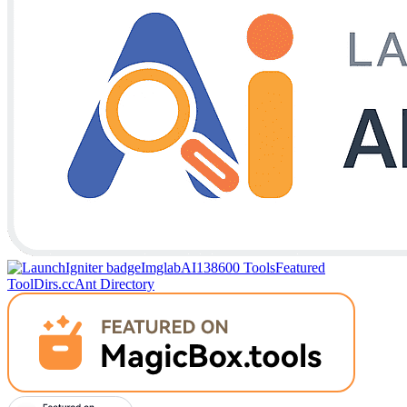
Imglab
AI138
600 Tools
Featured
Tool
Dirs.cc
Ant Directory