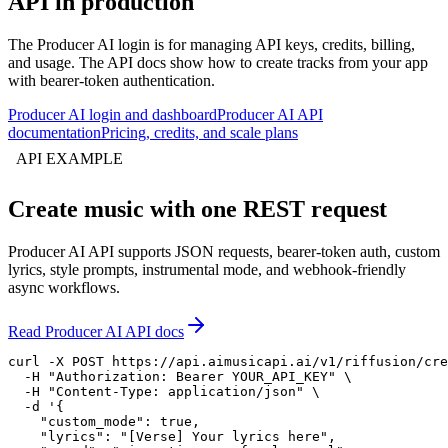
API in production
The Producer AI login is for managing API keys, credits, billing,
and usage. The API docs show how to create tracks from your app
with bearer-token authentication.
Producer AI login and dashboard
Producer AI API
documentation
Pricing, credits, and scale plans
API EXAMPLE
Create music with one REST request
Producer AI API supports JSON requests, bearer-token auth, custom
lyrics, style prompts, instrumental mode, and webhook-friendly
async workflows.
Read Producer AI API docs
curl -X POST https://api.aimusicapi.ai/v1/riffusion/cre
  -H "Authorization: Bearer YOUR_API_KEY" \

  -H "Content-Type: application/json" \

  -d '{

    "custom_mode": true,

    "lyrics": "[Verse] Your lyrics here",
