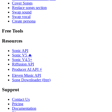
Cover Songs
Replace songs section
Swap sound
Swap vocal
Create persona
Free Tools
Resources
Sonic API
Sonic V5 🔥
Sonic V4.5+
Riffusion API
Producer AI API ⚡
Eleven Music API
Song Downloader (free)
Supprot
Contact Us
Pricing
Documentation