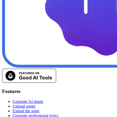
Features
Generate AI music
Upload songs
Extend the song
Generate professional lyrics