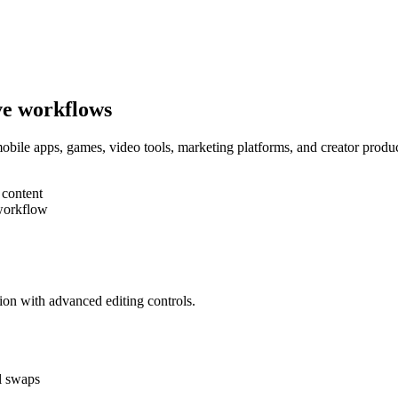
ive workflows
obile apps, games, video tools, marketing platforms, and creator produc
 content
 workflow
on with advanced editing controls.
l swaps