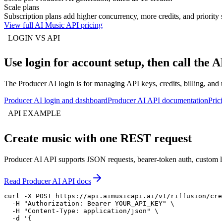
Scale plans
Subscription plans add higher concurrency, more credits, and priority 
View full AI Music API pricing
LOGIN VS API
Use login for account setup, then call the 
The Producer AI login is for managing API keys, credits, billing, an
Producer AI login and dashboard
Producer AI API documentation
Pric
API EXAMPLE
Create music with one REST request
Producer AI API supports JSON requests, bearer-token auth, custom l
Read Producer AI API docs
curl -X POST https://api.aimusicapi.ai/v1/riffusion/cre
  -H "Authorization: Bearer YOUR_API_KEY" \

  -H "Content-Type: application/json" \

  -d '{
