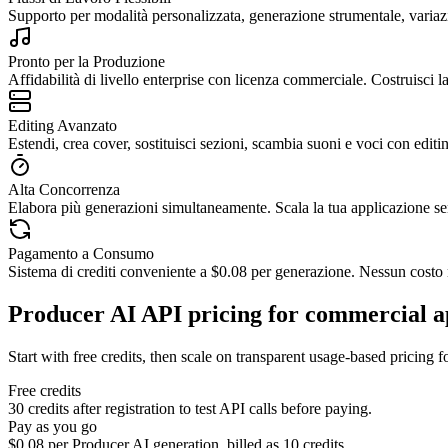
Supporto per modalità personalizzata, generazione strumentale, variaz
Pronto per la Produzione
Affidabilità di livello enterprise con licenza commerciale. Costruisci l
Editing Avanzato
Estendi, crea cover, sostituisci sezioni, scambia suoni e voci con editi
Alta Concorrenza
Elabora più generazioni simultaneamente. Scala la tua applicazione senz
Pagamento a Consumo
Sistema di crediti conveniente a $0.08 per generazione. Nessun costo n
Producer AI API pricing for commercial a
Start with free credits, then scale on transparent usage-based pricing f
Free credits
30 credits after registration to test API calls before paying.
Pay as you go
$0.08 per Producer AI generation, billed as 10 credits.